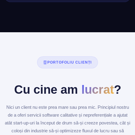
PORTOFOLIU CLIENȚI
Cu cine am
lucrat
?
Nici un client nu este prea mare sau prea mic. Principiul nostru
de a oferi servicii software calitative și nepreferențiale a ajutat
atât start-up-uri la început de drum să-și creeze povestea, cât și
coloși din industrie să-și optimizeze fluxul de lucru sau să