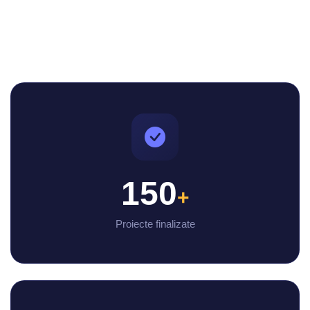
150
+
Proiecte finalizate