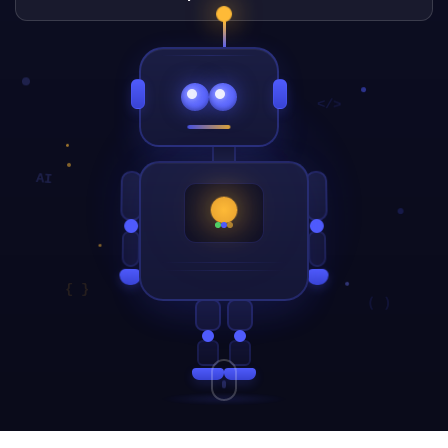
</>
AI
{ }
( )