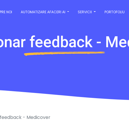
PRE NOI
AUTOMATIZARE AFACERI AI
SERVICII
PORTOFOLIU
onar feedback - Me
 feedback - Medicover