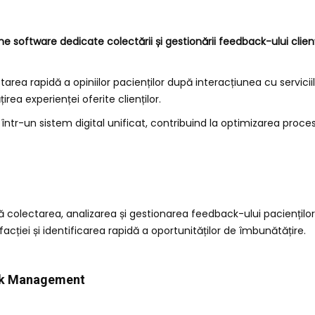
e software dedicate colectării și gestionării feedback-ului clienț
tarea rapidă a opiniilor pacienților după interacțiunea cu servic
rea experienței oferite clienților.
ntr-un sistem digital unificat, contribuind la optimizarea proce
 colectarea, analizarea și gestionarea feedback-ului pacienților
cției și identificarea rapidă a oportunităților de îmbunătățire.
ack Management