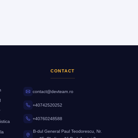
CONTACT
m
contact@devteam.ro
M
+40742520252
P
+40760248588
istica
B-dul General Paul Teodorescu, Nr.
la