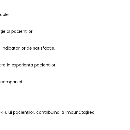
cale.
ie al pacienților.
indicatorilor de satisfacție.
e în experiența pacienților.
a companiei.
k-ului pacienților, contribuind la îmbunătățirea