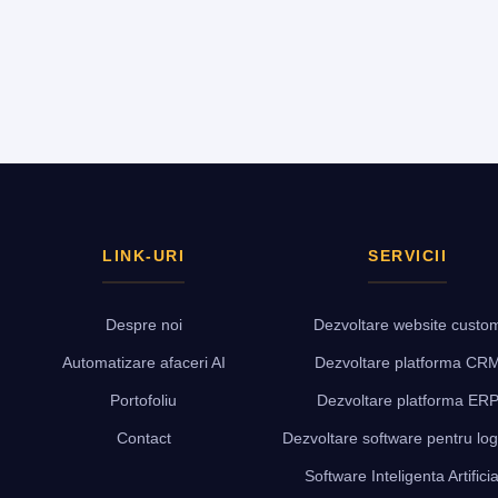
LINK-URI
SERVICII
Despre noi
Dezvoltare website custo
Automatizare afaceri AI
Dezvoltare platforma CR
Portofoliu
Dezvoltare platforma ER
Contact
Dezvoltare software pentru log
Software Inteligenta Artificia
App