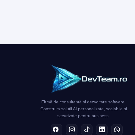
Firmă de consultanță și dezvoltare software.
Construim soluții AI personalizate, scalabile și
securizate pentru business.
Facebook
Instagram
TikTok
LinkedIn
Whats