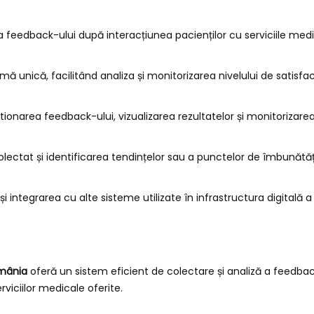
a feedback-ului după interacțiunea pacienților cu serviciile medi
 unică, facilitând analiza și monitorizarea nivelului de satisfacț
ionarea feedback-ului, vizualizarea rezultatelor și monitorizarea 
ctat și identificarea tendințelor sau a punctelor de îmbunătățir
și integrarea cu alte sisteme utilizate în infrastructura digitală 
mânia
oferă un sistem eficient de colectare și analiză a feedbac
erviciilor medicale oferite.