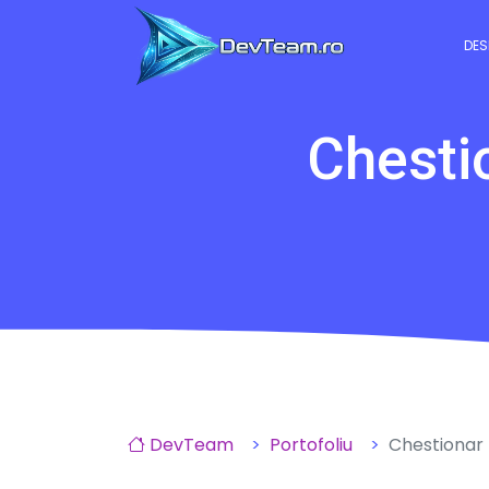
DES
Chesti
DevTeam
Portofoliu
Chestionar