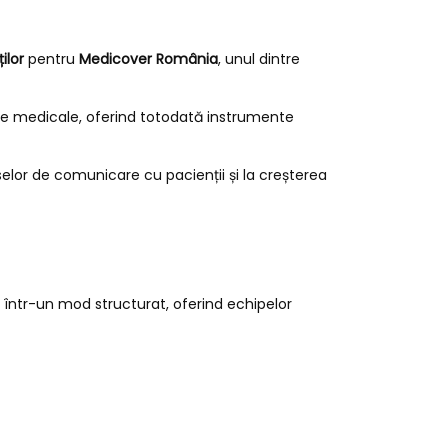
ilor
pentru
Medicover România
, unul dintre
iile medicale, oferind totodată instrumente
selor de comunicare cu pacienții și la creșterea
 într-un mod structurat, oferind echipelor